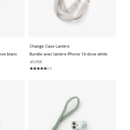
Change Case Lanière
ove blanc
Bundle avec lanière iPhone 16 dove white
Angebot
49,90€
(11)