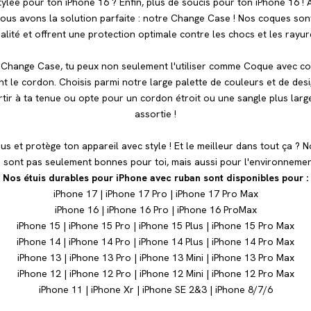
lée pour ton iPhone 16 ? Enfin, plus de soucis pour ton iPhone 16 ! 
Nous avons la solution parfaite : notre Change Case ! Nos coques so
alité et offrent une protection optimale contre les chocs et les rayur
 Change Case, tu peux non seulement l'utiliser comme Coque avec co
 le cordon. Choisis parmi notre large palette de couleurs et de desi
tir à ta tenue ou opte pour un cordon étroit ou une sangle plus larg
assortie !
 et protège ton appareil avec style ! Et le meilleur dans tout ça 
 sont pas seulement bonnes pour toi, mais aussi pour l'environnemen
Nos étuis durables pour iPhone avec ruban sont disponibles pour :
iPhone 17
|
iPhone 17 Pro
|
iPhone 17 Pro Max
iPhone 16
|
iPhone 16 Pro
|
iPhone 16 Pro
Max
iPhone 15
|
iPhone 15 Pro
|
iPhone 15 Plus
|
iPhone 15 Pro Max
iPhone 14
|
iPhone 14
Pro
|
iPhone 14 Plus
|
iPhone 14 Pro Max
iPhone 13
|
iPhone 13 Pro
|
iPhone 13 Mini
|
iPhone 13 Pro Max
iPhone 12
|
iPhone 12 Pro
|
iPhone 12 Mini
|
iPhone 12 Pro Max
iPhone 11
|
iPhone Xr |
iPhone SE 2&3 |
iPhone 8/7/6