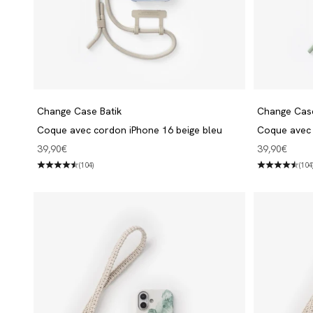
Change Case Batik
Change Cas
Coque avec cordon iPhone 16 beige bleu
Coque avec 
Angebot
Angebot
39,90€
39,90€
(104)
(104