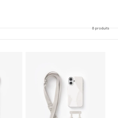
peux adapter en toute flexibilité à ton style.
8 produits