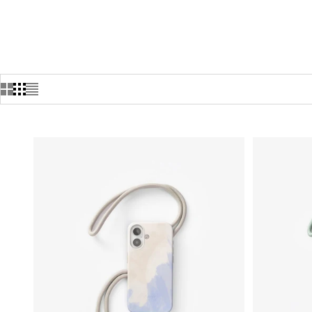
PAGE D'ACCUEIL
BOUTIQUE
IPHONE 16 COQUES AVEC CORDON | CHANGEMENT
Découvre notre Change Case pour ton iPhone 16