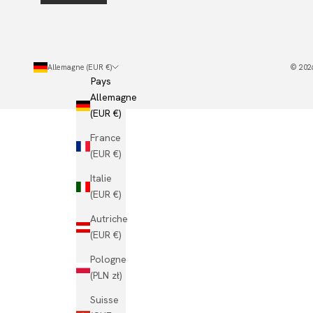
Allemagne (EUR €)
© 2026
Pays
Allemagne
(EUR €)
France
(EUR €)
Italie
(EUR €)
Autriche
(EUR €)
Pologne
(PLN zł)
Suisse