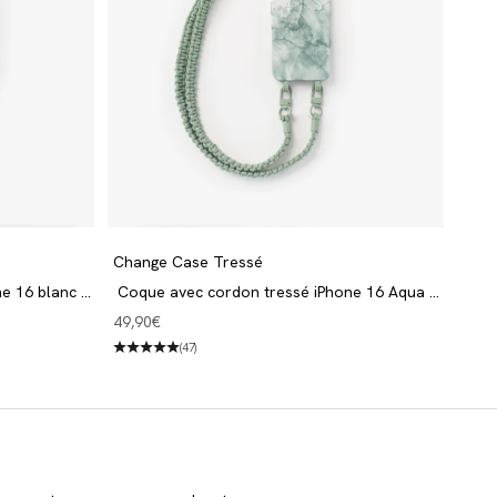
Change Case Tressé
e 16 blanc &
Coque avec cordon tressé iPhone 16 Aqua &
Green
Angebot
49,90€
(47)