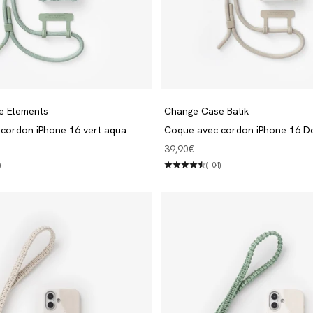
e Elements
Change Case Batik
cordon iPhone 16 vert aqua
Coque avec cordon iPhone 16 D
Angebot
39,90€
)
(104)