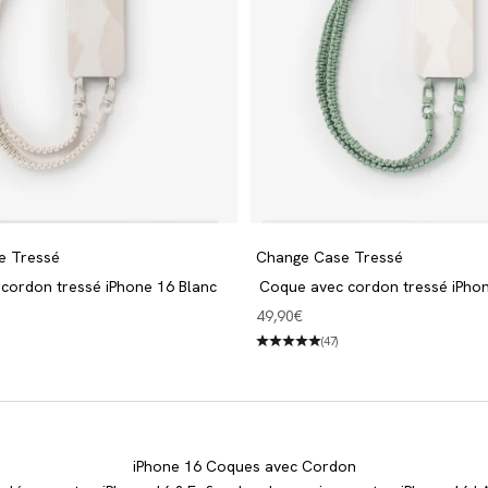
e Tressé
Change Case Tressé
cordon tressé iPhone 16 Blanc
Coque avec cordon tressé iPhon
Green
Angebot
49,90€
(47)
iPhone 16 Coques avec Cordon