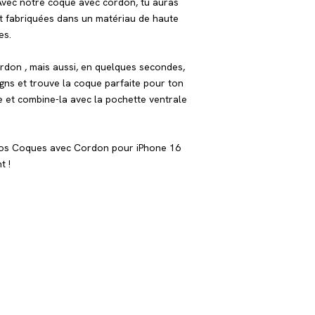
Avec notre coque avec cordon, tu auras
nt fabriquées dans un matériau de haute
es.
rdon , mais aussi, en quelques secondes,
gns et trouve la coque parfaite pour ton
e et combine-la avec la pochette ventrale
? Nos Coques avec Cordon pour iPhone 16
t !