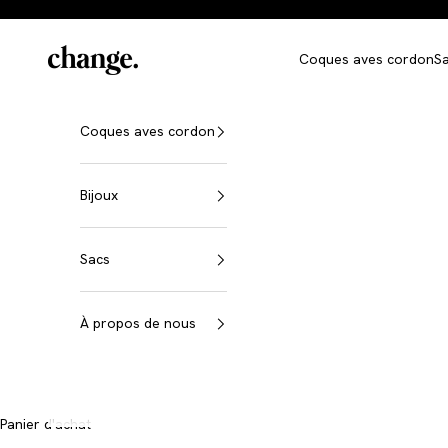
Aller au contenu
Change
Coques aves cordon
S
Coques aves cordon
Bijoux
Sacs
À propos de nous
Panier d'achat