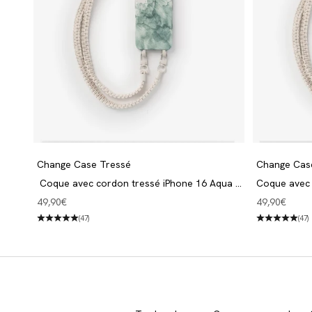
Change Case Tressé
Change Cas
Coque avec cordon tressé iPhone 16 Aqua &
Coque avec 
blanc
Angebot
Angebot
49,90€
49,90€
(47)
(47)