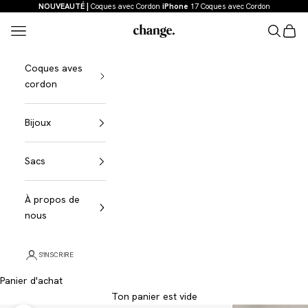
Aller au contenu
NOUVEAUTÉ |
Coques avec Cordon
iPhone
17 Coques avec Cordon
Menu
Recherch
Panier
Change
Coques aves
cordon
Bijoux
Sacs
À propos de
nous
S'INSCRIRE
Panier d'achat
Ton panier est vide