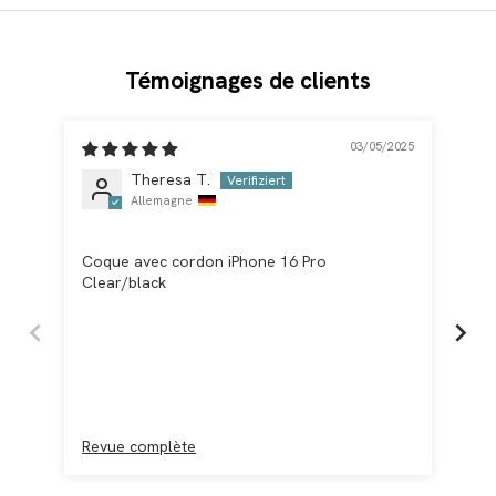
Témoignages de clients
03/05/2025
Theresa T.
Allemagne
mag
Coque avec cordon iPhone 16 Pro
La 
Clear/black
mag
com
Revue complète
Re