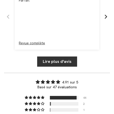
Parfait
Trè
Trè
ser
mal
dan
poi
Revue complète
Re
Lire plus d'avis
4.91 sur 5
Basé sur 47 évaluations
44
2
1