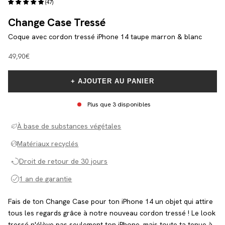
(47)
Change Case Tressé
Coque avec cordon tressé iPhone 14 taupe marron & blanc
Angebot
49,90€
+ AJOUTER AU PANIER
Plus que 3 disponibles
À base de substances végétales
Matériaux recyclés
Droit de retour de 30 jours
1 an de garantie
Fais de ton Change Case pour ton iPhone 14 un objet qui attire
tous les regards grâce à notre nouveau cordon tressé ! Le look
tressé n'élève pas seulement ton iPhone, mais toute ta tenue à