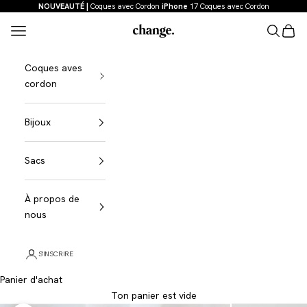
Aller au contenu
NOUVEAUTÉ |
Coques avec Cordon
iPhone
17 Coques avec Cordon
Menu
Recherch
Panier
Change
Coques aves
cordon
Bijoux
Sacs
À propos de
nous
S'INSCRIRE
Panier d'achat
Ton panier est vide