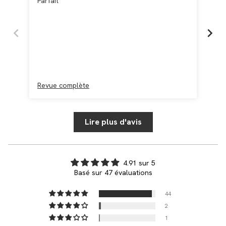
Parfait
Trè
Trè
ser
mal
dan
poi
Revue complète
Re
Lire plus d'avis
4.91 sur 5
Basé sur 47 évaluations
44
2
1