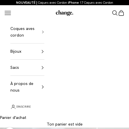
Aller au contenu
NOUVEAUTÉ |
Coques avec Cordon
iPhone
17 Coques avec Cordon
Menu
Recherch
Panier
Change
Coques aves
cordon
Bijoux
Sacs
À propos de
nous
S'INSCRIRE
Panier d'achat
Ton panier est vide