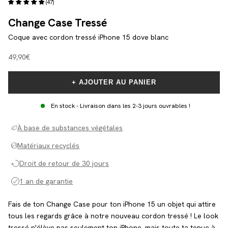
(47)
Change Case Tressé
Coque avec cordon tressé iPhone 15 dove blanc
Angebot
49,90€
+ AJOUTER AU PANIER
En stock - Livraison dans les 2-3 jours ouvrables !
À base de substances végétales
Matériaux recyclés
Droit de retour de 30 jours
1 an de garantie
Fais de ton Change Case pour ton iPhone 15 un objet qui attire
tous les regards grâce à notre nouveau cordon tressé ! Le look
tressé n'élève pas seulement ton iPhone, mais toute ta tenue à